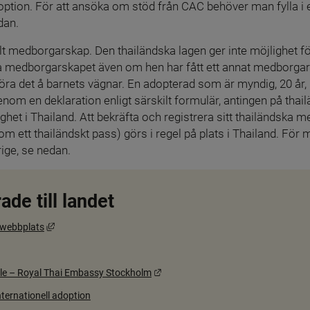
ption. För att ansöka om stöd från CAC behöver man fylla i ett
dan.
t medborgarskap. Den thailändska lagen ger inte möjlighet f
ka medborgarskapet även om hen har fått ett annat medborgar
öra det å barnets vägnar. En adopterad som är myndig, 20 år, k
m en deklaration enligt särskilt formulär, antingen på thai
et i Thailand. Att bekräfta och registrera sitt thailändska me
 ett thailändskt pass) görs i regel på plats i Thailand. För 
ige, se nedan.
ade till landet
Länk till annan webbplats, öppnas i nytt fönster.
 webbplats
Länk till annan webbplats.
ple – Royal Thai Embassy Stockholm
ternationell adoption