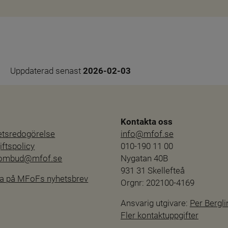
Uppdaterad senast 
2026-02-03
Kontakta oss
hetsredogörelse
info@mfof.se
ftspolicy
010-190 11 00
sombud@mfof.se
Nygatan 40B
931 31 Skellefteå
a på MFoFs nyhetsbrev
Orgnr: 202100-4169
Ansvarig utgivare: 
Per Bergli
Fler kontaktuppgifter