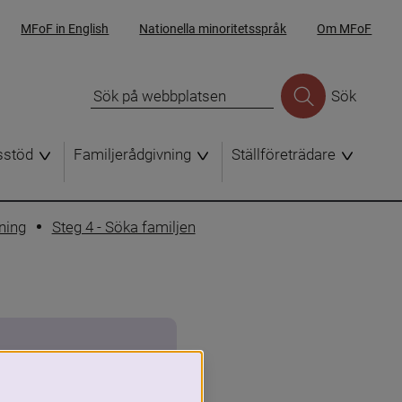
MFoF in English
Nationella minoritetsspråk
Om MFoF
Sök
sstöd
Familjerådgivning
Ställföreträdare
ning
Steg 4 - Söka familjen