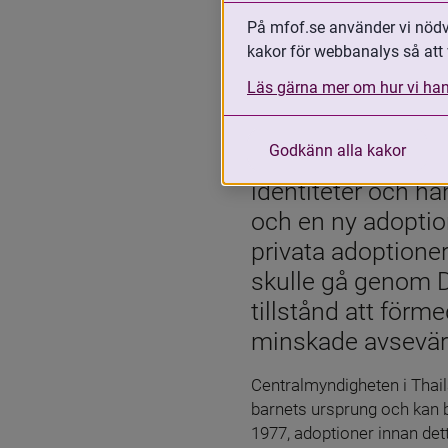
På mfof.se använder vi nödvä
11 maj 2023
kakor för webbanalys så att 
Läs gärna mer om hur vi han
Skriv ut
Del
Adoptionsverksamhe
Godkänn alla kakor
1977 förekom mång
identiteter och h
och en ny adoption
privata adoptioner
skulle gå genom D
tillstånd att förme
minskade avsevärt
Centralmyndigheten i Thail
barnets ursprung och kan bi
1977, adoptioner innan dett