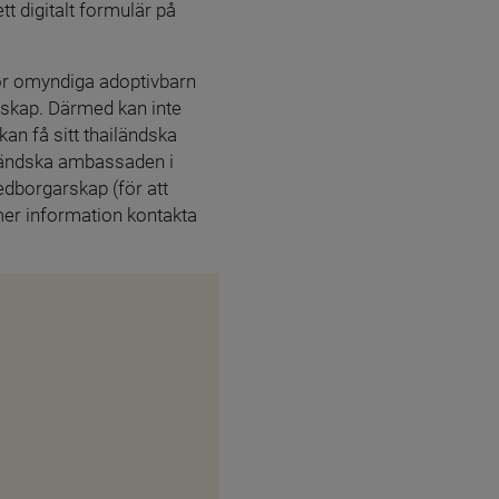
 digitalt formulär på 
ör omyndiga adoptivbarn 
skap. Därmed kan inte 
an få sitt thailändska 
ländska ambassaden i 
dborgarskap (för att 
mer information kontakta 