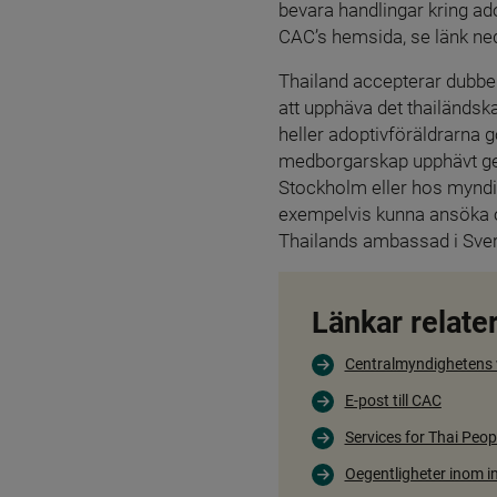
bevara handlingar kring ado
CAC’s hemsida, se länk ne
Thailand accepterar dubbel
att upphäva det thailänds
heller adoptivföräldrarna g
medborgarskap upphävt geno
Stockholm eller hos myndigh
exempelvis kunna ansöka om
Thailands ambassad i Sver
Länkar relater
Centralmyndighetens
E-post till CAC
Services for Thai Peo
Oegentligheter inom in