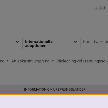
Lättläst
Internationella
Föräldraskap
adoptioner
ing
Att söka sitt ursprung
Vägledning vid ursprungssök
INFORMATION OM URSPRUNGSLÄNDER