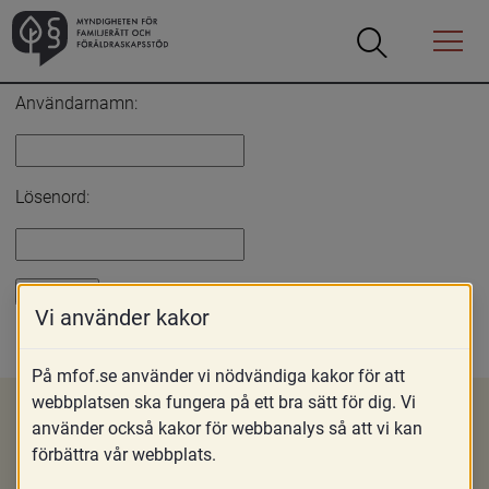
Öppna
Öppna
Menyn
sökrutan
Inloggning
Användarnamn:
Lösenord:
Vi använder kakor
Glömt lösenord?
På mfof.se använder vi nödvändiga kakor för att
webbplatsen ska fungera på ett bra sätt för dig. Vi
använder också kakor för webbanalys så att vi kan
förbättra vår webbplats.
Om MFoF
Nyheter