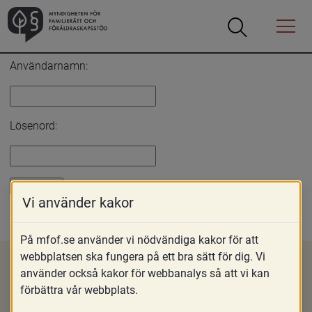
Öppna
Öppna
Menyn
sökrutan
Inloggning
Användarnamn:
Lösenord:
Vi använder kakor
Glömt lösenord?
På mfof.se använder vi nödvändiga kakor för att
webbplatsen ska fungera på ett bra sätt för dig. Vi
använder också kakor för webbanalys så att vi kan
förbättra vår webbplats.
Om MFoF
Nyheter