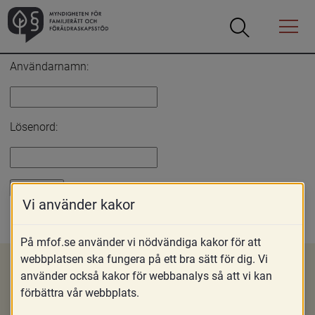
Öppna
Öppna
Menyn
sökrutan
Inloggning
Användarnamn:
Lösenord:
Vi använder kakor
Glömt lösenord?
På mfof.se använder vi nödvändiga kakor för att
webbplatsen ska fungera på ett bra sätt för dig. Vi
använder också kakor för webbanalys så att vi kan
förbättra vår webbplats.
Om MFoF
Nyheter