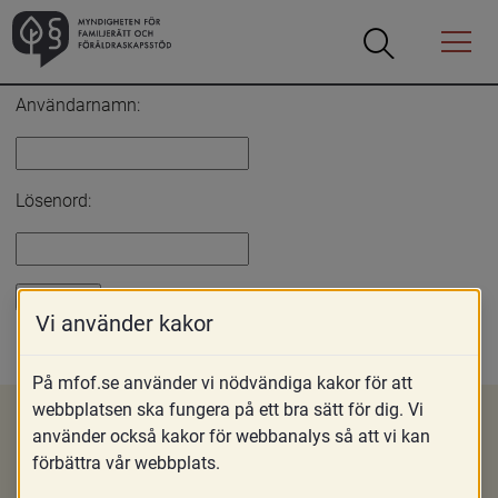
Öppna
Öppna
Menyn
sökrutan
Inloggning
Användarnamn:
Lösenord:
Vi använder kakor
Glömt lösenord?
På mfof.se använder vi nödvändiga kakor för att
webbplatsen ska fungera på ett bra sätt för dig. Vi
använder också kakor för webbanalys så att vi kan
förbättra vår webbplats.
Om MFoF
Nyheter