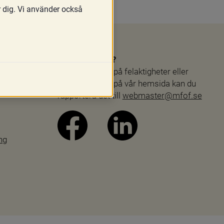
r dig. Vi använder också
Webbproblem?
Skulle du stöta på felaktigheter eller 
andra problem på vår hemsida kan du 
rapportera det till 
webmaster@mfof.se
ng