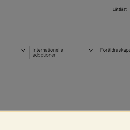
Lättläst
Internationella
Föräldraskap
adoptioner