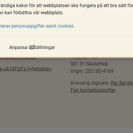
ndiga kakor för att webbplatsen ska fungera på ett bra sätt fö
vi kan förbättra vår webbplats.
terar personuppgifter samt cookies.
Kontakta oss
hetsredogörelse
info@mfof.se
Anpassa inställningar
ftspolicy
010-190 11 00
sombud@mfof.se
Nygatan 40B
931 31 Skellefteå
a på MFoFs nyhetsbrev
Orgnr: 202100-4169
Ansvarig utgivare: 
Per Bergli
Fler kontaktuppgifter