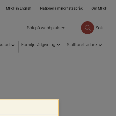
MFoF in English
Nationella minoritetsspråk
Om MFoF
Sök
sstöd
Familjerådgivning
Ställföreträdare