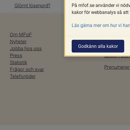
På mfof.se använder vi nödvä
Glömt lösenord?
kakor för webbanalys så att 
Läs gärna mer om hur vi han
Om MFoF
Blanketter
Nyheter
Tillgänglig
Godkänn alla kakor
Jobba hos oss
Personuppgi
Press
dataskydd
Statistik
Prenumerer
Frågor och svar
Telefontider