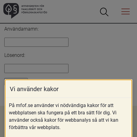
Öppna
Öppna
Menyn
sökrutan
Inloggning
Användarnamn:
Lösenord:
Vi använder kakor
Glömt lösenord?
På mfof.se använder vi nödvändiga kakor för att
webbplatsen ska fungera på ett bra sätt för dig. Vi
använder också kakor för webbanalys så att vi kan
förbättra vår webbplats.
Om MFoF
Nyheter