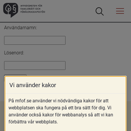
Öppna
Öppna
Menyn
sökrutan
Inloggning
Användarnamn:
Lösenord:
Vi använder kakor
Glömt lösenord?
På mfof.se använder vi nödvändiga kakor för att
webbplatsen ska fungera på ett bra sätt för dig. Vi
använder också kakor för webbanalys så att vi kan
förbättra vår webbplats.
Om MFoF
Nyheter