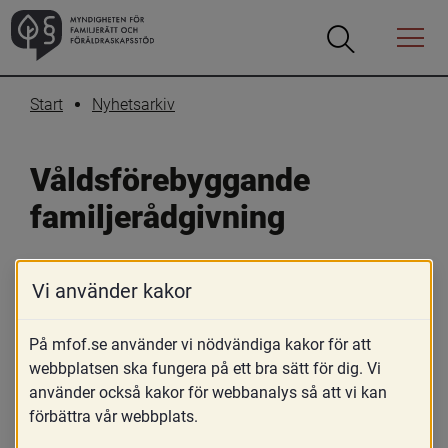
Öppna
Öppna
Menyn
sökrutan
Start
Nyhetsarkiv
Våldsförebyggande 
familjerådgivning
12 maj 2026
Vi använder kakor
Skriv ut
Dela
På mfof.se använder vi nödvändiga kakor för att
Länk till a
På 
mfof.se/valdsforebyggande
 hittar 
webbplatsen ska fungera på ett bra sätt för dig. Vi
du nu kunskap och stöd som kan 
använder också kakor för webbanalys så att vi kan
utveckla det våldsförebyggande arbetet i 
förbättra vår webbplats.
socialtjänstens familjerådgivningsarbete.