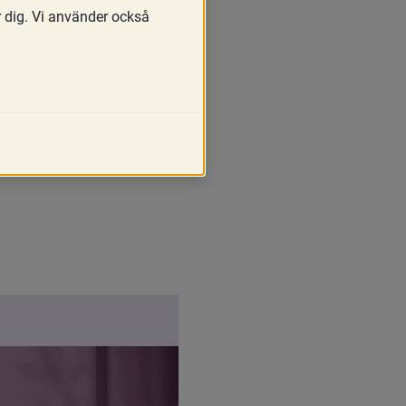
r dig. Vi använder också
ch beskriva vilka verktyg 
r myndighetens uppdrag att 
8 maj. Slutrapporten 
eten ges möjlighet att: