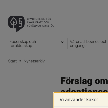
Faderskap och
Vårdnad, boende och
föräldraskap
umgänge
Start
Nyhetsarkiv
Förslag om 
adoptionso
Vi använder kakor
22 maj 2024