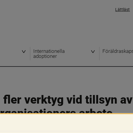
Lättläst
Internationella
Föräldraskap
adoptioner
fler verktyg vid tillsyn av
rganisationers arbete