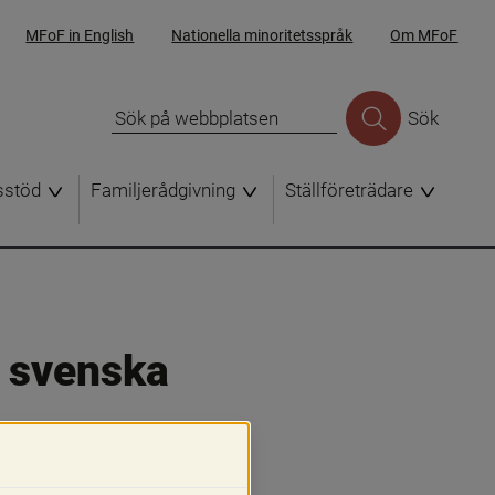
MFoF in English
Nationella minoritetsspråk
Om MFoF
Sök
sstöd
Familjerådgivning
Ställföreträdare
 svenska 