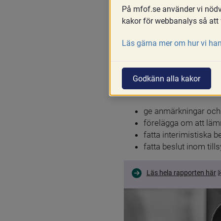
På mfof.se använder vi nödvä
Skriv ut
Del
kakor för webbanalys så att 
I en ändring av regleringsb
Läs gärna mer om hur vi han
som behövs för att kunna v
utöva tillsyn över auktori
Godkänn alla kakor
Nu är detta utredningsarbe
föreslår verktyg för ett ti
ge anmärkningar och 
förelägga om att läm
fatta interimistiska b
fatta beslut inom ti
Läs hela rapporten här