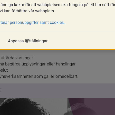
ndiga kakor för att webbplatsen ska fungera på ett bra sätt fö
a
vi kan förbättra vår webbplats.
revet för 2024 fick MFoF i uppdrag att bland annat analysera o
terar personuppgifter samt cookies.
idta omedelbara eller interimistiska åtgärder inom ramen fö
serade adoptionsorganisationers förmedlingsarbete.
Anpassa inställningar
te klart och MFoF har presenterat arbetet för regeringen den 
digt agerande och proportionerliga åtgärder, genom att myndigh
utfärda varningar
na begärda upplysningar eller handlingar
eslut
llsynsverksamheten som gäller omedelbart.
pdf, 303.1 kB, öppnas i nytt fönster.