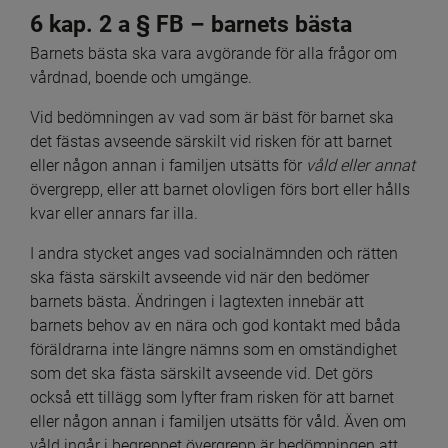
6 kap. 2 a § FB – barnets bästa
Barnets bästa ska vara avgörande för alla frågor om 
vårdnad, boende och umgänge.
Vid bedömningen av vad som är bäst för barnet ska 
det fästas avseende särskilt vid risken för att barnet 
eller någon annan i familjen utsätts för 
våld eller annat 
övergrepp, eller att barnet olovligen förs bort eller hålls 
kvar eller annars far illa.
I andra stycket anges vad socialnämnden och rätten 
ska fästa särskilt avseende vid när den bedömer 
barnets bästa. Ändringen i lagtexten innebär att 
barnets behov av en nära och god kontakt med båda 
föräldrarna inte längre nämns som en omständighet 
som det ska fästa särskilt avseende vid. Det görs 
också ett tillägg som lyfter fram risken för att barnet 
eller någon annan i familjen utsätts för våld. Även om 
våld ingår i begreppet övergrepp är bedömningen att 