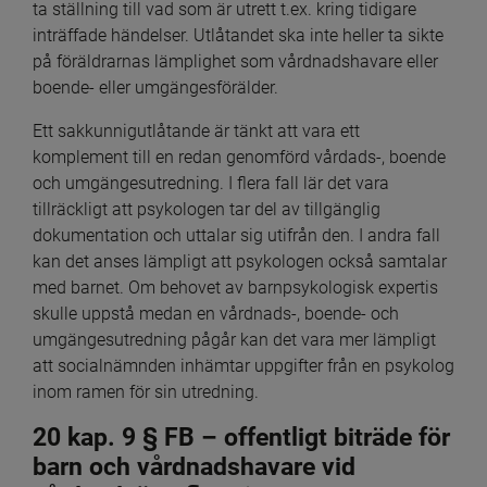
ta ställning till vad som är utrett t.ex. kring tidigare 
inträffade händelser. Utlåtandet ska inte heller ta sikte 
på föräldrarnas lämplighet som vårdnadshavare eller 
boende- eller umgängesförälder.
Ett sakkunnigutlåtande är tänkt att vara ett 
komplement till en redan genomförd vårdads-, boende 
och umgängesutredning. I flera fall lär det vara 
tillräckligt att psykologen tar del av tillgänglig 
dokumentation och uttalar sig utifrån den. I andra fall 
kan det anses lämpligt att psykologen också samtalar 
med barnet. Om behovet av barnpsykologisk expertis 
skulle uppstå medan en vårdnads-, boende- och 
umgängesutredning pågår kan det vara mer lämpligt 
att socialnämnden inhämtar uppgifter från en psykolog 
inom ramen för sin utredning.
20 kap. 9 § FB – offentligt biträde för 
barn och vårdnadshavare vid 