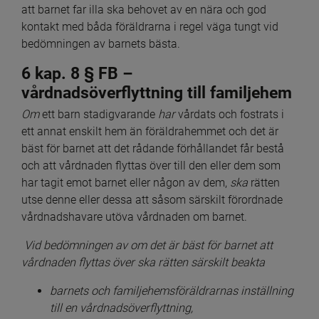
att barnet far illa ska behovet av en nära och god 
kontakt med båda föräldrarna i regel väga tungt vid 
bedömningen av barnets bästa.
6 kap. 8 § FB – 
vårdnadsöverflyttning till familjehem
Om
 ett barn stadigvarande 
har
 vårdats och fostrats i 
ett annat enskilt hem än föräldrahemmet och det är 
bäst för barnet att det rådande förhållandet får bestå 
och att vårdnaden flyttas över till den eller dem som 
har tagit emot barnet eller någon av dem, 
ska
 rätten 
utse denne eller dessa att såsom särskilt förordnade 
vårdnadshavare utöva vårdnaden om barnet.
 Vid bedömningen av om det är bäst för barnet att 
vårdnaden flyttas över ska rätten särskilt beakta
barnets och familjehemsföräldrarnas inställning 
till en vårdnadsöverflyttning,