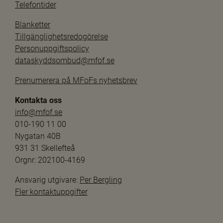
Telefontider
Blanketter
Tillgänglighetsredogörelse
Personuppgiftspolicy
dataskyddsombud@mfof.se
Prenumerera på MFoFs nyhetsbrev
Kontakta oss
info@mfof.se
010-190 11 00
Nygatan 40B
931 31 Skellefteå
Orgnr: 202100-4169
Ansvarig utgivare: 
Per Bergling
Fler kontaktuppgifter