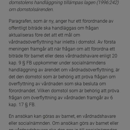
domstolens handläggning tillämpas lagen (1996:242) 
om domstolsärenden.
Paragrafen, som är ny, anger hur ett förordnande av 
offentligt biträde ska handläggas om frågan 
aktualiseras före det att ett mål om 
vårdnadsöverflyttning har inletts i domstol. Av första 
meningen framgår att när frågan om att förordna ett 
biträde för barnet eller dess vårdnadshavare enligt 20 
kap. 9 § FB uppkommer under socialnämndens 
handläggning av ärendet om vårdnadsöverflyttning, är 
det den domstol som är behörig att pröva frågan om 
överflyttning av vårdnaden som ska besluta om 
förordnandet. Vilken domstol som är behörig att pröva 
frågan om överflyttning av vårdnaden framgår av 6 
kap. 17 § FB.
En ansökan kan göras av barnet, en vårdnadshavare 
eller socialnämnden. Om ansökan görs av barnet eller 