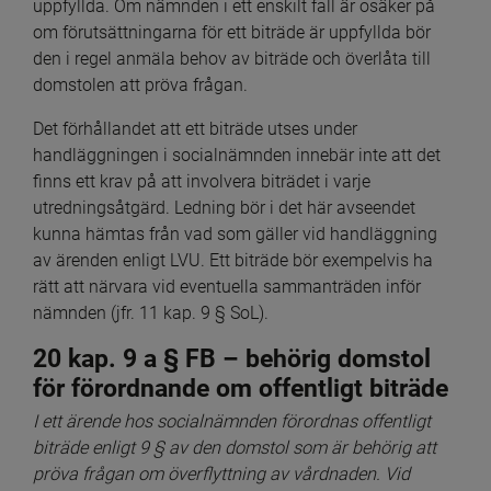
uppfyllda. Om nämnden i ett enskilt fall är osäker på 
om förutsättningarna för ett biträde är uppfyllda bör 
den i regel anmäla behov av biträde och överlåta till 
domstolen att pröva frågan.
Det förhållandet att ett biträde utses under 
handläggningen i socialnämnden innebär inte att det 
finns ett krav på att involvera biträdet i varje 
utredningsåtgärd. Ledning bör i det här avseendet 
kunna hämtas från vad som gäller vid handläggning 
av ärenden enligt LVU. Ett biträde bör exempelvis ha 
rätt att närvara vid eventuella sammanträden inför 
nämnden (jfr. 11 kap. 9 § SoL).
20 kap. 9 a § FB – behörig domstol 
för förordnande om offentligt biträde
I ett ärende hos socialnämnden förordnas offentligt 
biträde enligt 9 § av den domstol som är behörig att 
pröva frågan om överflyttning av vårdnaden. Vid 