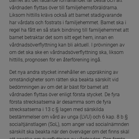
barnet att det rådande förhållandet får bestå och att 
vårdnaden flyttas över till familjehemsföräldrarna. 
Liksom hittills krävs också att barnet stadigvarande 
har vårdats och fostrats i familjehemmet. Barnet ska i 
regel ha fått en så stark bindning till familjehemmet att 
barnet betraktar det som sitt eget hem, innan en 
vårdnadsöverflyttning kan bli aktuell. I prövningen av 
om det ska ske en vårdnadsöverflyttning ska, liksom 
hittills, prognosen för en återförening ingå.
Det nya andra stycket
innehåller en uppräkning av 
omständigheter som rätten ska beakta särskilt vid 
bedömningen av om det är bäst för barnet att 
vårdnaden flyttas över enligt första stycket. De fyra 
första strecksatserna är desamma som de fyra 
strecksatserna i 13 c § lagen med särskilda 
bestämmelser om vård av unga (LVU) och 6 kap. 8 b § 
socialtjänstlagen (SoL), som anger vad socialnämnden 
särskilt ska beakta när den överväger om det finns skäl 