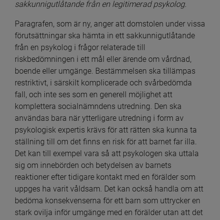
sakkunnigutlåtande från en legitimerad psykolog.
Paragrafen, som är ny, anger att domstolen under vissa 
förutsättningar ska hämta in ett sakkunnigutlåtande 
från en psykolog i frågor relaterade till 
riskbedömningen i ett mål eller ärende om vårdnad, 
boende eller umgänge. Bestämmelsen ska tillämpas 
restriktivt, i särskilt komplicerade och svårbedömda 
fall, och inte ses som en generell möjlighet att 
komplettera socialnämndens utredning. Den ska 
användas bara när ytterligare utredning i form av 
psykologisk expertis krävs för att rätten ska kunna ta 
ställning till om det finns en risk för att barnet far illa. 
Det kan till exempel vara så att psykologen ska uttala 
sig om innebörden och betydelsen av barnets 
reaktioner efter tidigare kontakt med en förälder som 
uppges ha varit våldsam. Det kan också handla om att 
bedöma konsekvenserna för ett barn som uttrycker en 
stark ovilja inför umgänge med en förälder utan att det 