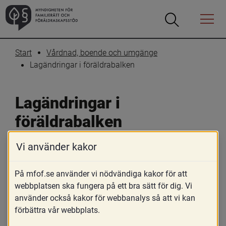
Öppna
Öppna
Menyn
sökrutan
Start
Vårdnad, boende och umgänge
Lagändringar i föräldrabalken
Lagändringar i 
föräldrabalken
Vi använder kakor
Skriv ut
Dela
Riksdagen har fattat beslut om 
På mfof.se använder vi nödvändiga kakor för att
webbplatsen ska fungera på ett bra sätt för dig. Vi
lagändringar i föräldrabalken (FB). 
använder också kakor för webbanalys så att vi kan
Lagändringringarna träder i kraft den 1 
förbättra vår webbplats.
januari 2025 och kommer då att gälla 