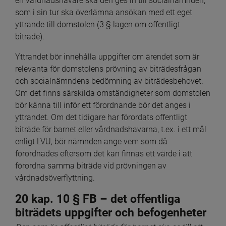
en vårdnadshavare ska den ges in till socialnämnden, 
som i sin tur ska överlämna ansökan med ett eget 
yttrande till domstolen (3 § lagen om offentligt 
biträde).
Yttrandet bör innehålla uppgifter om ärendet som är 
relevanta för domstolens prövning av biträdesfrågan 
och socialnämndens bedömning av biträdesbehovet. 
Om det finns särskilda omständigheter som domstolen 
bör känna till inför ett förordnande bör det anges i 
yttrandet. Om det tidigare har förordats offentligt 
biträde för barnet eller vårdnadshavarna, t.ex. i ett mål 
enligt LVU, bör nämnden ange vem som då 
förordnades eftersom det kan finnas ett värde i att 
förordna samma biträde vid prövningen av 
vårdnadsöverflyttning.
20 kap. 10 § FB – det offentliga 
biträdets uppgifter och befogenheter