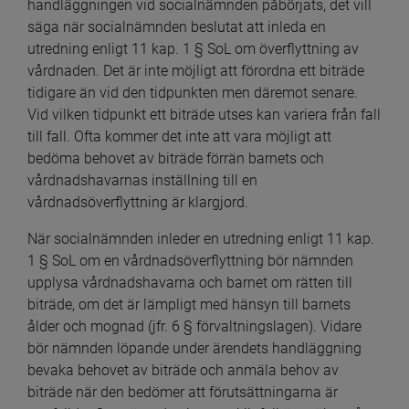
handläggningen vid socialnämnden påbörjats, det vill 
säga när socialnämnden beslutat att inleda en 
utredning enligt 11 kap. 1 § SoL om överflyttning av 
vårdnaden. Det är inte möjligt att förordna ett biträde 
tidigare än vid den tidpunkten men däremot senare. 
Vid vilken tidpunkt ett biträde utses kan variera från fall 
till fall. Ofta kommer det inte att vara möjligt att 
bedöma behovet av biträde förrän barnets och 
vårdnadshavarnas inställning till en 
vårdnadsöverflyttning är klargjord.
När socialnämnden inleder en utredning enligt 11 kap. 
1 § SoL om en vårdnadsöverflyttning bör nämnden 
upplysa vårdnadshavarna och barnet om rätten till 
biträde, om det är lämpligt med hänsyn till barnets 
ålder och mognad (jfr. 6 § förvaltningslagen). Vidare 
bör nämnden löpande under ärendets handläggning 
bevaka behovet av biträde och anmäla behov av 
biträde när den bedömer att förutsättningarna är 