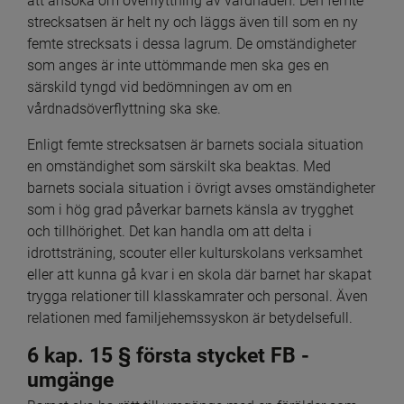
att ansöka om överflyttning av vårdnaden. Den femte 
strecksatsen är helt ny och läggs även till som en ny 
femte strecksats i dessa lagrum. De omständigheter 
som anges är inte uttömmande men ska ges en 
särskild tyngd vid bedömningen av om en 
vårdnadsöverflyttning ska ske.
Enligt femte strecksatsen
är barnets sociala situation 
en omständighet som särskilt ska beaktas. Med 
barnets sociala situation i övrigt avses omständigheter 
som i hög grad påverkar barnets känsla av trygghet 
och tillhörighet. Det kan handla om att delta i 
idrottsträning, scouter eller kulturskolans verksamhet 
eller att kunna gå kvar i en skola där barnet har skapat 
trygga relationer till klasskamrater och personal. Även 
relationen med familjehemssyskon är betydelsefull.
6 kap. 15 § första stycket FB - 
umgänge