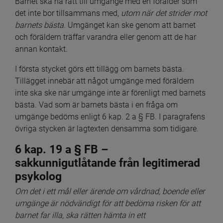
Barnet ska ha rätt till umgänge med en förälder som 
det inte bor tillsammans med, 
utom när det strider mot 
barnets bästa
. Umgänget kan ske genom att barnet 
och föräldern träffar varandra eller genom att de har 
annan kontakt.
I första stycket görs ett tillägg om barnets bästa. 
Tillägget innebär att något umgänge med föräldern 
inte ska ske när umgänge inte är förenligt med barnets 
bästa. Vad som är barnets bästa i en fråga om 
umgänge bedöms enligt 6 kap. 2 a § FB. I paragrafens 
övriga stycken är lagtexten densamma som tidigare.
6 kap. 19 a § FB – 
sakkunnigutlåtande från legitimerad 
psykolog 
Om det i ett mål eller ärende om vårdnad, boende eller 
umgänge är nödvändigt för att bedöma risken för att 
barnet far illa, ska rätten hämta in ett 