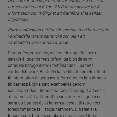
Den som är offentligt biträde för barnet ska se till att 
barnets rätt enligt 6 kap. 2 b § första stycket att få 
information och möjlighet att framföra sina åsikter 
tillgodoses.
Barnets offentliga biträde får samtala med barnet utan 
vårdnadshavarens samtycke och utan att 
vårdnadshavaren är närvarande.
Paragrafen, som är ny, reglerar de uppgifter som 
särskilt åligger barnets offentliga biträde samt 
biträdets befogenheter i förhållande till barnets 
vårdnadshavare. Biträdet ska se till att barnets rätt att 
få information tillgodoses. Informationen kan lämnas 
till barnet på olika sätt, exempelvis genom 
socialnämnden. Biträdet har också i uppgift att se till 
att barnets rätt att framföra sina åsikter tillgodoses 
samt att barnets åsikt kommuniceras till rätten och, i 
förekommande fall, socialnämnden. Biträdet ska 
fungera som barnets språkrör i processen. Under 