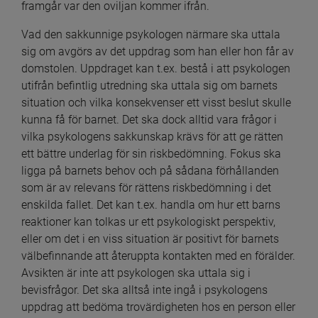
framgår var den oviljan kommer ifrån.
Vad den sakkunnige psykologen närmare ska uttala 
sig om avgörs av det uppdrag som han eller hon får av 
domstolen. Uppdraget kan t.ex. bestå i att psykologen 
utifrån befintlig utredning ska uttala sig om barnets 
situation och vilka konsekvenser ett visst beslut skulle 
kunna få för barnet. Det ska dock alltid vara frågor i 
vilka psykologens sakkunskap krävs för att ge rätten 
ett bättre underlag för sin riskbedömning. Fokus ska 
ligga på barnets behov och på sådana förhållanden 
som är av relevans för rättens riskbedömning i det 
enskilda fallet. Det kan t.ex. handla om hur ett barns 
reaktioner kan tolkas ur ett psykologiskt perspektiv, 
eller om det i en viss situation är positivt för barnets 
välbefinnande att återuppta kontakten med en förälder. 
Avsikten är inte att psykologen ska uttala sig i 
bevisfrågor. Det ska alltså inte ingå i psykologens 
uppdrag att bedöma trovärdigheten hos en person eller 