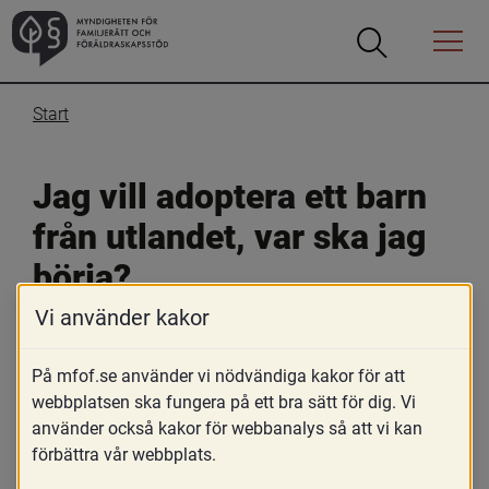
Öppna
Öppna
Menyn
sökrutan
Start
Jag vill adoptera ett barn 
från utlandet, var ska jag 
börja?
Vi använder kakor
20 november 2019
På mfof.se använder vi nödvändiga kakor för att
Skriv ut
webbplatsen ska fungera på ett bra sätt för dig. Vi
Börja med att bli medlem i en auktoriserad 
använder också kakor för webbanalys så att vi kan
adoptionsorganisation. Kontakta sen socialtjänsten i 
förbättra vår webbplats.
din kommun för ett informationssamtal.