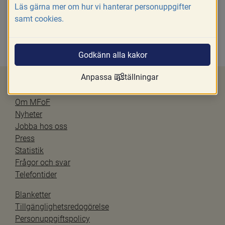
Läs gärna mer om hur vi hanterar personuppgifter
samt cookies.
Uppdaterad senast 
2019-11-20
Godkänn alla kakor
Anpassa inställningar
Om MFoF
Nyheter
Jobba hos oss
Press
Statistik
Frågor och svar
Telefontider
Blanketter
Tillgänglighetsredogörelse
Personuppgiftspolicy