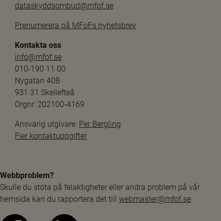
dataskyddsombud@mfof.se
Prenumerera på MFoFs nyhetsbrev
Kontakta oss
info@mfof.se
010-190 11 00
Nygatan 40B
931 31 Skellefteå
Orgnr: 202100-4169
Ansvarig utgivare: 
Per Bergling
Fler kontaktuppgifter
Webbproblem?
Skulle du stöta på felaktigheter eller andra problem på vår 
hemsida kan du rapportera det till 
webmaster@mfof.se