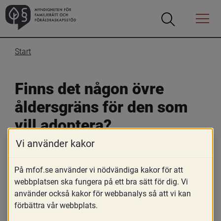
Öppna
Öppna
Menyn
sökrutan
Start
Finns det någon övre 
åldersgräns för den som 
vill adoptera?
Vi använder kakor
16 november 2019
På mfof.se använder vi nödvändiga kakor för att
Skriv ut
webbplatsen ska fungera på ett bra sätt för dig. Vi
Det finns ingen övre åldersgräns för vem som får 
använder också kakor för webbanalys så att vi kan
adoptera. Sökandens ålder och även åldersskillnaden 
förbättra vår webbplats.
mellan sökanden och den som sökanden vill adoptera 