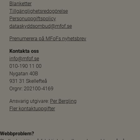
Blanketter
Tillgänglighetsredogörelse
Personuppgiftspolicy
dataskyddsombud@mfof.se
Prenumerera på MFoFs nyhetsbrev
Kontakta oss
info@mfof.se
010-190 11 00
Nygatan 40B
931 31 Skellefteå
Orgnr: 202100-4169
Ansvarig utgivare: 
Per Bergling
Fler kontaktuppgifter
Webbproblem?