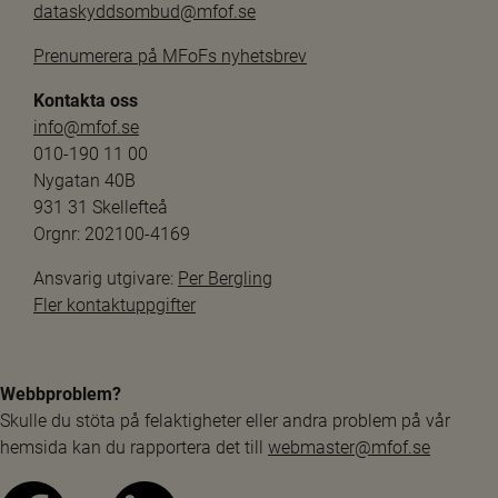
dataskyddsombud@mfof.se
Prenumerera på MFoFs nyhetsbrev
Kontakta oss
info@mfof.se
010-190 11 00
Nygatan 40B
931 31 Skellefteå
Orgnr: 202100-4169
Ansvarig utgivare: 
Per Bergling
Fler kontaktuppgifter
Webbproblem?
Skulle du stöta på felaktigheter eller andra problem på vår 
hemsida kan du rapportera det till 
webmaster@mfof.se