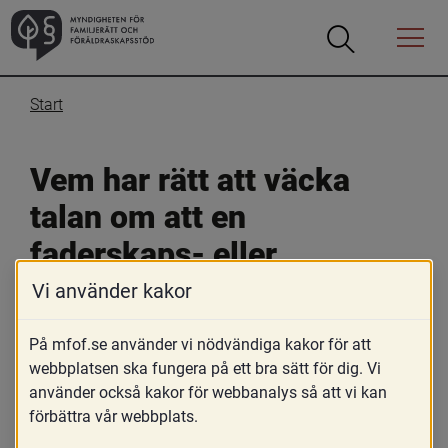
Öppna
Öppna
Menyn
sökrutan
Start
Vem har rätt att väcka 
talan om att en 
faderskaps- eller 
föräldraskapsbekräftelse 
Vi använder kakor
ska ogiltigförklaras?
På mfof.se använder vi nödvändiga kakor för att
webbplatsen ska fungera på ett bra sätt för dig. Vi
15 oktober 2019
använder också kakor för webbanalys så att vi kan
förbättra vår webbplats.
Skriv ut