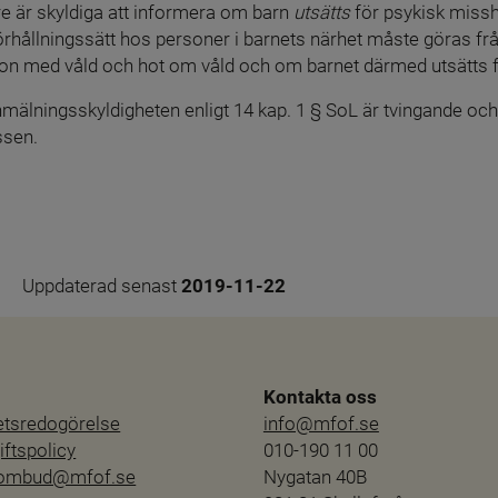
re är skyldiga att informera om barn 
utsätts
 för psykisk miss
rhållningssätt hos personer i barnets närhet måste göras från fa
tion med våld och hot om våld och om barnet därmed utsätts 
mälningsskyldigheten enligt 14 kap. 1 § SoL är tvingande och 
ssen.
Uppdaterad senast 
2019-11-22
Kontakta oss
hetsredogörelse
info@mfof.se
ftspolicy
010-190 11 00
sombud@mfof.se
Nygatan 40B