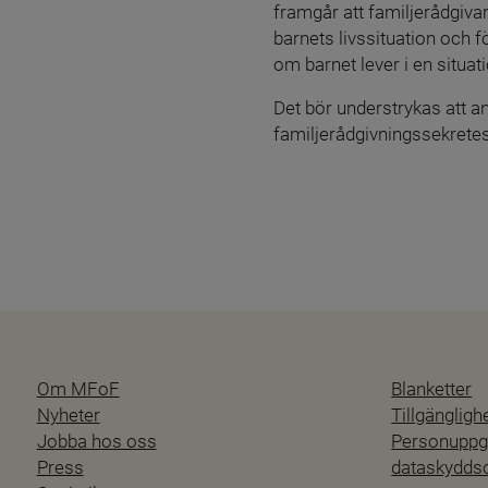
framgår att familjerådgiva
barnets livssituation och fö
om barnet lever i en situa
Det bör understrykas att an
familjerådgivningssekrete
Om MFoF
Blanketter
Nyheter
Tillgänglig
Jobba hos oss
Personuppgi
Press
dataskydd