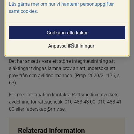
möjligt att ta prov från ett annat barn till den avlidne 
Läs gärna mer om hur vi hanterar personuppgifter
och modern till det barnet. Om det endast finns syskon 
samt cookies.
är förutsättningarna ofta sämre, men det kan ge 
tillräcklig information.
Godkänn alla kakor
Det är inte möjligt att tvinga släktingar att lämna prov 
enligt lagen (1958:642) om blodundersökning m.m. vid 
Anpassa inställningar
utredning av faderskap (NJA 1997 C 36).
Det har ansetts vara ett större integritetsintrång att 
släktingar tvingas lämna prov än att undersöka ett 
prov från den avlidna mannen. (Prop. 2020/21:176, s. 
63).
För mer information kontakta Rättsmedicinalverkets 
avdelning för rättsgenetik, 010-483 43 00, 010-483 41 
00 eller faderskap@rmv.se.
Relaterad information