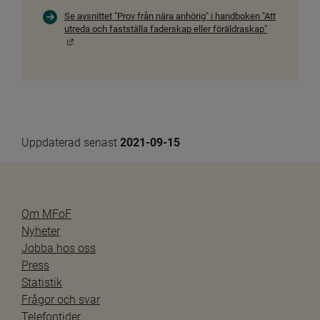
Se avsnittet "Prov från nära anhörig" i handboken "Att
utreda och fastställa faderskap eller föräldraskap"
Länk till annan webbplats.
Uppdaterad senast 
2021-09-15
Om MFoF
Nyheter
Jobba hos oss
Press
Statistik
Frågor och svar
Telefontider