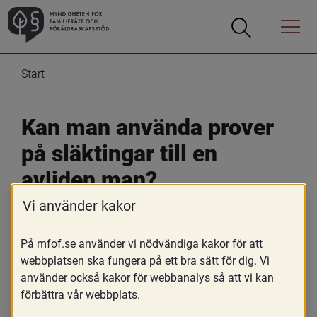
Öppna
Öppna
Menyn
sökrutan
Start
Kan man använda prover 
på släktingar till en 
avliden man?
Vi använder kakor
14 mars 2017
På mfof.se använder vi nödvändiga kakor för att
Skriv ut
webbplatsen ska fungera på ett bra sätt för dig. Vi
Ja, om de medverkar frivilligt.
använder också kakor för webbanalys så att vi kan
förbättra vår webbplats.
Prover kan tas från den avlidnes föräldrar. Det är också 