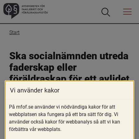
Öppna
Öppna
Menyn
sökrutan
Start
Ska socialnämnden utreda 
faderskap eller 
föräldraskap för ett avlidet 
barn?
Vi använder kakor
På mfof.se använder vi nödvändiga kakor för att
24 februari 2017
webbplatsen ska fungera på ett bra sätt för dig. Vi
Skriv ut
använder också kakor för webbanalys så att vi kan
förbättra vår webbplats.
Nej.