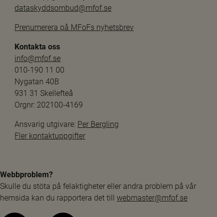
dataskyddsombud@mfof.se
Prenumerera på MFoFs nyhetsbrev
Kontakta oss
info@mfof.se
010-190 11 00
Nygatan 40B
931 31 Skellefteå
Orgnr: 202100-4169
Ansvarig utgivare: 
Per Bergling
Fler kontaktuppgifter
Webbproblem?
Skulle du stöta på felaktigheter eller andra problem på vår 
hemsida kan du rapportera det till 
webmaster@mfof.se