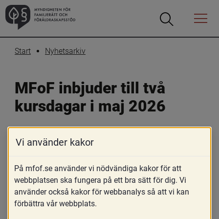
Öppna
Öppna
Menyn
sökrutan
Start
Nyhetsarkiv
MFoF inbjuder till två 
kursdagar i maj 2026
27 februari 2026
Vi använder kakor
Skriv ut
Dela
På mfof.se använder vi nödvändiga kakor för att
Kursen vänder sig främst till dig som 
webbplatsen ska fungera på ett bra sätt för dig. Vi
önskar hålla föräldrautbildning inför 
använder också kakor för webbanalys så att vi kan
adoption, men även till dig som i din 
förbättra vår webbplats.
profession vill fördjupa dig i 