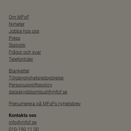
Om MFoF
Nyheter
Jobba hos oss
Press
Statistik
Frågor och svar
Telefontider
Blanketter
Tillgänglighetsredogörelse
Personuppgiftspolicy
dataskyddsombud@mfof.se
Prenumerera på MFoFs nyhetsbrev
Kontakta oss
info@mfof.se
010-190 11 00