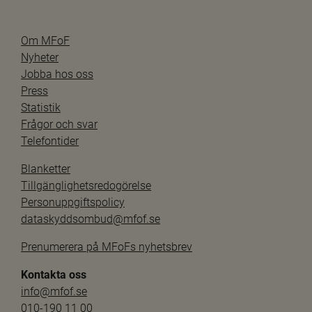
Om MFoF
Nyheter
Jobba hos oss
Press
Statistik
Frågor och svar
Telefontider
Blanketter
Tillgänglighetsredogörelse
Personuppgiftspolicy
dataskyddsombud@mfof.se
Prenumerera på MFoFs nyhetsbrev
Kontakta oss
info@mfof.se
010-190 11 00