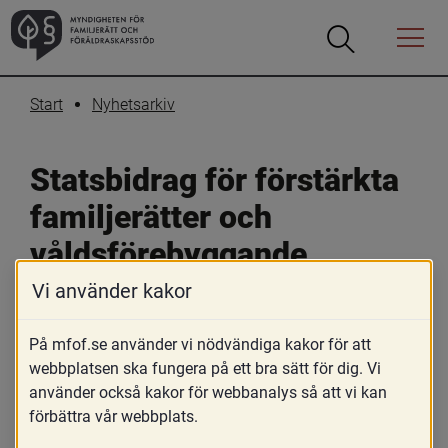
Öppna
Öppna
Menyn
sökrutan
Start
Nyhetsarkiv
Statsbidrag för förstärkta 
familjerätter och 
våldsförebyggande 
familjerådgivning
Vi använder kakor
På mfof.se använder vi nödvändiga kakor för att
21 februari 2025
webbplatsen ska fungera på ett bra sätt för dig. Vi
Skriv ut
Dela
använder också kakor för webbanalys så att vi kan
förbättra vår webbplats.
Myndigheten för familjerätt och 