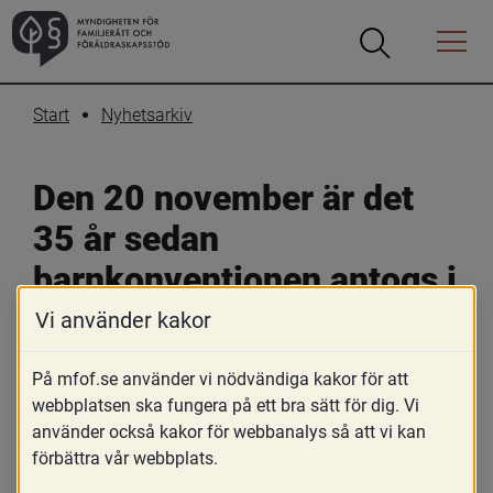
Öppna
Öppna
Menyn
sökrutan
Start
Nyhetsarkiv
Den 20 november är det 
35 år sedan 
barnkonventionen antogs i 
FN och det vill vi 
Vi använder kakor
uppmärksamma
På mfof.se använder vi nödvändiga kakor för att
webbplatsen ska fungera på ett bra sätt för dig. Vi
18 november 2024
använder också kakor för webbanalys så att vi kan
förbättra vår webbplats.
Skriv ut
Dela