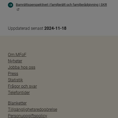
Barnrättsperspektivet i familjerätt och familjerådgivning | SKR
Länk till annan webbplats.
Uppdaterad senast 
2024-11-18
Om MFoF
Nyheter
Jobba hos oss
Press
Statistik
Frågor och svar
Telefontider
Blanketter
Tillgänglighetsredogörelse
Personuppgiftspolicy