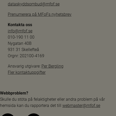
dataskyddsombud@mfof.se
Prenumerera på MFoFs nyhetsbrev
Kontakta oss
info@mfof.se
010-190 11 00
Nygatan 40B
931 31 Skellefteå
Orgnr: 202100-4169
Ansvarig utgivare: 
Per Bergling
Fler kontaktuppgifter
Webbproblem?
Skulle du stöta på felaktigheter eller andra problem på vår 
hemsida kan du rapportera det till 
webmaster@mfof.se