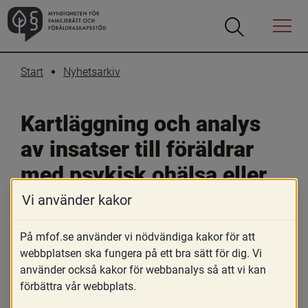
Öppna
Öppna
Menyn
sökrutan
Start
Nyhetsarkiv
Kartläggning och analys 
av insatser till föräldrar 
med psykisk ohälsa eller 
kognitiva svårigheter
Vi använder kakor
På mfof.se använder vi nödvändiga kakor för att
2 september 2024
webbplatsen ska fungera på ett bra sätt för dig. Vi
Skriv ut
Dela
använder också kakor för webbanalys så att vi kan
förbättra vår webbplats.
MFoF har fått regeringens uppdrag att 