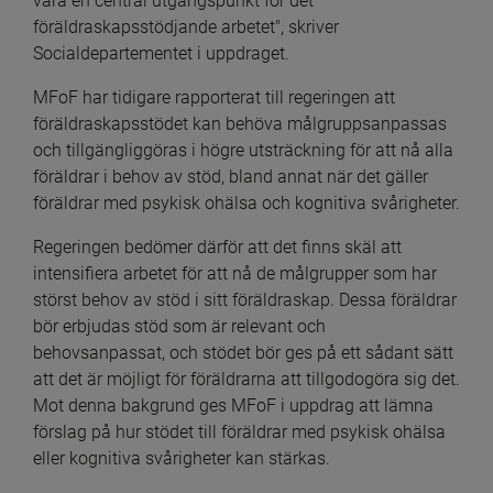
vara en central utgångspunkt för det 
föräldraskapsstödjande arbetet", skriver 
Socialdepartementet i uppdraget.
MFoF har tidigare rapporterat till regeringen att 
föräldraskapsstödet kan behöva målgruppsanpassas 
och tillgängliggöras i högre utsträckning för att nå alla 
föräldrar i behov av stöd, bland annat när det gäller 
föräldrar med psykisk ohälsa och kognitiva svårigheter.
Regeringen bedömer därför att det finns skäl att 
intensifiera arbetet för att nå de målgrupper som har 
störst behov av stöd i sitt föräldraskap. Dessa föräldrar 
bör erbjudas stöd som är relevant och 
behovsanpassat, och stödet bör ges på ett sådant sätt 
att det är möjligt för föräldrarna att tillgodogöra sig det. 
Mot denna bakgrund ges MFoF i uppdrag att lämna 
förslag på hur stödet till föräldrar med psykisk ohälsa 
eller kognitiva svårigheter kan stärkas.