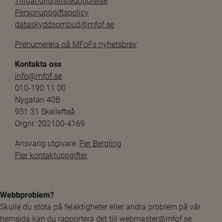
Tillgänglighetsredogörelse
Personuppgiftspolicy
dataskyddsombud@mfof.se
Prenumerera på MFoFs nyhetsbrev
Kontakta oss
info@mfof.se
010-190 11 00
Nygatan 40B
931 31 Skellefteå
Orgnr: 202100-4169
Ansvarig utgivare: 
Per Bergling
Fler kontaktuppgifter
Webbproblem?
Skulle du stöta på felaktigheter eller andra problem på vår 
hemsida kan du rapportera det till 
webmaster@mfof.se