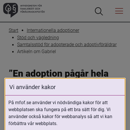
Öppna
Öppna
Menyn
sökrutan
Start
Internationella adoptioner
Stöd och vägledning
Samtalsstöd för adopterade och adoptivföräldrar
Artikeln om Gabriel
”En adoption pågår hela 
livet”
Vi använder kakor
På mfof.se använder vi nödvändiga kakor för att
webbplatsen ska fungera på ett bra sätt för dig. Vi
använder också kakor för webbanalys så att vi kan
förbättra vår webbplats.