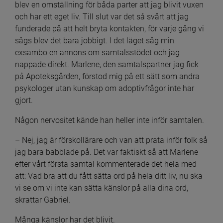
blev en omställning för båda parter att jag blivit vuxen 
och har ett eget liv. Till slut var det så svårt att jag 
funderade på att helt bryta kontakten, för varje gång vi 
sågs blev det bara jobbigt. I det läget såg min 
exsambo en annons om samtalsstödet och jag 
nappade direkt. Marlene, den samtalspartner jag fick 
på Apoteksgården, förstod mig på ett sätt som andra 
psykologer utan kunskap om adoptivfrågor inte har 
gjort.
Någon nervositet kände han heller inte inför samtalen.
– Nej, jag är förskollärare och van att prata inför folk så 
jag bara babblade på. Det var faktiskt så att Marlene 
efter vårt första samtal kommenterade det hela med 
att: Vad bra att du fått sätta ord på hela ditt liv, nu ska 
vi se om vi inte kan sätta känslor på alla dina ord, 
skrattar Gabriel.
Många känslor har det blivit.