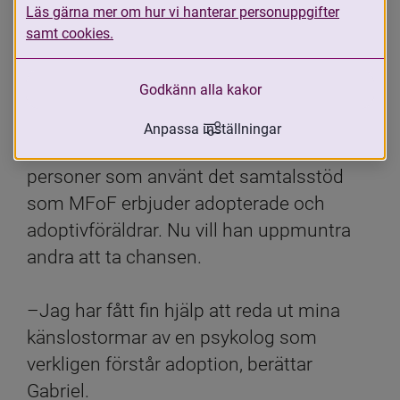
Läs gärna mer om hur vi hanterar personuppgifter
samt cookies.
Godkänn alla kakor
Anpassa inställningar
Gabriel Florwald är en av över 1000 
personer som använt det samtalsstöd 
som MFoF erbjuder adopterade och 
adoptivföräldrar. Nu vill han uppmuntra 
andra att ta chansen.
–Jag har fått fin hjälp att reda ut mina 
känslostormar av en psykolog som 
verkligen förstår adoption, berättar 
Gabriel.