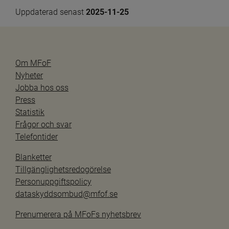
Uppdaterad senast 
2025-11-25
Om MFoF
Nyheter
Jobba hos oss
Press
Statistik
Frågor och svar
Telefontider
Blanketter
Tillgänglighetsredogörelse
Personuppgiftspolicy
dataskyddsombud@mfof.se
Prenumerera på MFoFs nyhetsbrev