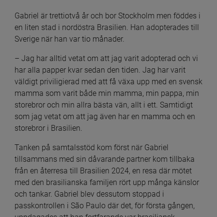
Gabriel är trettiotvå år och bor Stockholm men föddes i 
en liten stad i nordöstra Brasilien. Han adopterades till 
Sverige när han var tio månader.
– Jag har alltid vetat om att jag varit adopterad och vi 
har alla papper kvar sedan den tiden. Jag har varit 
väldigt priviligierad med att få växa upp med en svensk 
mamma som varit både min mamma, min pappa, min 
storebror och min allra bästa vän, allt i ett. Samtidigt 
som jag vetat om att jag även har en mamma och en 
storebror i Brasilien.
Tanken på samtalsstöd kom först när Gabriel 
tillsammans med sin dåvarande partner kom tillbaka 
från en återresa till Brasilien 2024, en resa där mötet 
med den brasilianska familjen rört upp många känslor 
och tankar. Gabriel blev dessutom stoppad i 
passkontrollen i São Paulo där det, för första gången, 