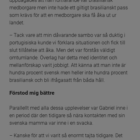
uppdagades att han fortfarande var brasiliansk 
medborgare men inte hade ett giltigt brasilianskt pass 
som krävs för att en medborgare ska få åka ut ur 
landet.
– Tack vare att min dåvarande sambo var så duktig i 
portugisiska kunde vi förklara situationen och fick till 
slut tillåtelse att åka. Men det var förstås väldigt 
omtumlande. Överlag har detta med identitet och 
mellanförskap varit jobbigt. Att känna att man inte är 
hundra procent svensk men heller inte hundra procent 
brasiliansk och bli ifrågasatt från båda håll.
Förstod mig bättre
Parallellt med alla dessa upplevelser var Gabriel inne i 
en period där den tidigare så nära kontakten med sin 
svenska mamma var inne i en svacka.
– Kanske för att vi varit så enormt tajta tidigare. Det 