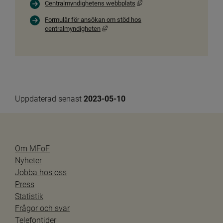
Länk till annan webbplats, öp
Centralmyndighetens webbplats
Formulär för ansökan om stöd hos
Länk till annan webbplats, öppnas i nytt f
centralmyndigheten
Uppdaterad senast 
2023-05-10
Om MFoF
Nyheter
Jobba hos oss
Press
Statistik
Frågor och svar
Telefontider