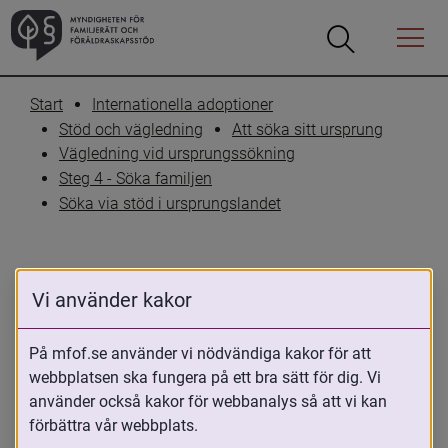
Öppna
Öppna
Menyn
sökrutan
Start
Internationella adoptioner
Stöd och vägledning
Att söka sitt ursprung
Vägledning vid ursprungssökning
Steg 4 - Söka familjen
Söka via stöd i ursprungslandet
Vi använder kakor
INFORMATION OM URSPRUNGSLÄNDER
Peru
På mfof.se använder vi nödvändiga kakor för att
webbplatsen ska fungera på ett bra sätt för dig. Vi
använder också kakor för webbanalys så att vi kan
10 maj 2023
förbättra vår webbplats.