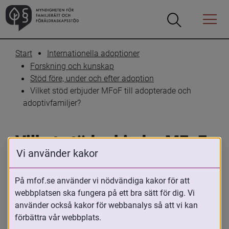
Öppna
Öppna
Menyn
sökrutan
Start
Internationella adoptioner
Forskning och kunskap
Stöd före, under och efter adoption
Vilket stöd erbjuder MFoF till adopterade och 
adoptivfamiljer?
Vilket stöd erbjuder MFoF 
Vi använder kakor
till adopterade och 
adoptivfamiljer?
På mfof.se använder vi nödvändiga kakor för att
webbplatsen ska fungera på ett bra sätt för dig. Vi
använder också kakor för webbanalys så att vi kan
Skriv ut
Dela
förbättra vår webbplats.