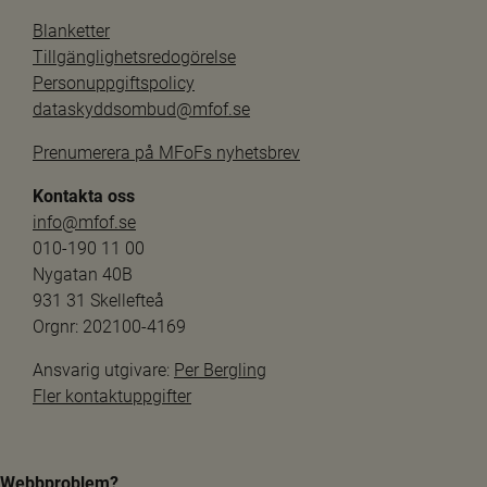
Blanketter
Tillgänglighetsredogörelse
Personuppgiftspolicy
dataskyddsombud@mfof.se
Prenumerera på MFoFs nyhetsbrev
Kontakta oss
info@mfof.se
010-190 11 00
Nygatan 40B
931 31 Skellefteå
Orgnr: 202100-4169
Ansvarig utgivare: 
Per Bergling
Fler kontaktuppgifter
Webbproblem?