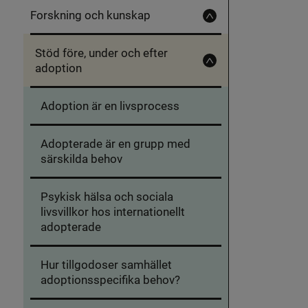
Forskning och kunskap
Fäll
in
Forskning
Stöd före, under och efter
och
kunskap
adoption
Fäll
in
Stöd
före,
Adoption är en livsprocess
under
och
efter
adoption
Adopterade är en grupp med
särskilda behov
Psykisk hälsa och sociala
livsvillkor hos internationellt
adopterade
Hur tillgodoser samhället
adoptionsspecifika behov?