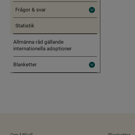
Obligatorisk
föräldrautbildning
Frågor & svar
inför
Fäll
internationell
ut
adoption
Frågor
Statistik
&
svar
Allmänna råd gällande
internationella adoptioner
Blanketter
Fäll
ut
Blanketter