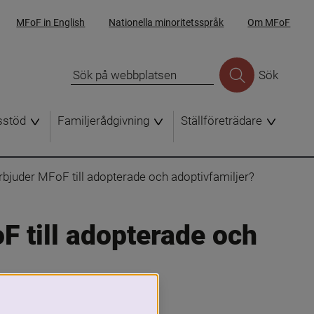
MFoF in English
Nationella minoritetsspråk
Om MFoF
Sök
sstöd
Familjerådgivning
Ställföreträdare
erbjuder MFoF till adopterade och adoptivfamiljer?
F till adopterade och 