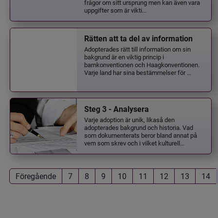
frågor om sitt ursprung men kan även vara
uppgifter som är vikti...
Rätten att ta del av information
Adopterades rätt till information om sin
bakgrund är en viktig princip i
barnkonventionen och Haagkonventionen.
Varje land har sina bestämmelser för ...
Steg 3 - Analysera
Varje adoption är unik, likaså den
adopterades bakgrund och historia. Vad
som dokumenterats beror bland annat på
vem som skrev och i vilket kulturell...
Föregående
7
8
9
10
11
12
13
14