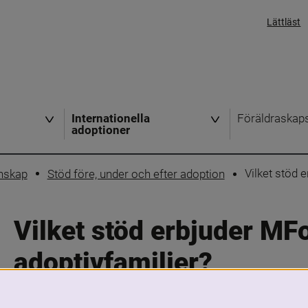
Lättläst
Internationella
Föräldraskap
adoptioner
Vilket stöd 
nskap
Stöd före, under och efter adoption
Vilket stöd erbjuder MFo
adoptivfamiljer?
Skriv ut
Dela