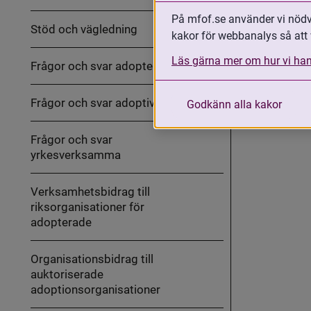
ut
MFoF:s
På mfof.se använder vi nödvä
arbete
Stöd och vägledning
med
kakor för webbanalys så att 
Fäll
internationella
ut
adoptioner
Stöd
Läs gärna mer om hur vi han
Frågor och svar adopterade
och
vägledning
Frågor och svar adoptivföräldrar
Godkänn alla kakor
Frågor och svar
yrkesverksamma
Verksamhetsbidrag till
riksorganisationer för
adopterade
Organisationsbidrag till
auktoriserade
adoptionsorganisationer