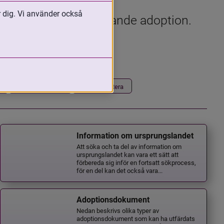
r dig. Vi använder också
handlar om stöd gällande adoption. 
 mejl.
Har adopterat
Vill adoptera
Information om ursprungslandet
Att söka och ta del av information om
ursprungslandet kan vara ett sätt att
förbereda sig inför en fortsatt sökprocess,
för en del kan det också vara...
Adoptionsdokument
Nedan beskrivs olika typer av
adoptionsdokument som kan ha utfärdats