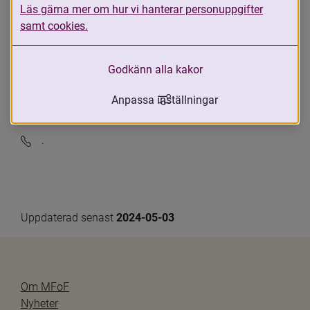
verkar
Läs gärna mer om hur vi hanterar personuppgifter
Krokoms kommun
samt cookies.
Ansvarig kontaktperson
Godkänn alla kakor
Karin Nykänen
Kontaktuppgifter
Anpassa inställningar
karin.nykanen@krokom.se
.
Uppdaterad senast 
2024-05-03
Om MFoF
Nyheter