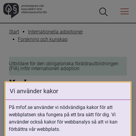
Öppna
Öppna
Menyn
sökrutan
Start
Internationella adoptioner
Forskning och kunskap
Utbildare för den obligatoriska föräldrautbildningen 
(FIA) inför internationell adoption
Krokom
Vi använder kakor
3 maj 2024
På mfof.se använder vi nödvändiga kakor för att
Skriv ut
Dela
webbplatsen ska fungera på ett bra sätt för dig. Vi
använder också kakor för webbanalys så att vi kan
Geografiskt område där utbildaren 
förbättra vår webbplats.