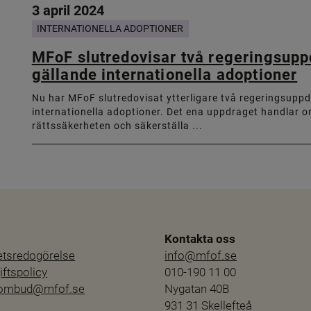
3 april 2024
INTERNATIONELLA ADOPTIONER
MFoF slutredovisar två regeringsup
gällande internationella adoptioner
Nu har MFoF slutredovisat ytterligare två regeringsupp
internationella adoptioner. Det ena uppdraget handlar o
rättssäkerheten och säkerställa ...
Kontakta oss
hetsredogörelse
info@mfof.se
ftspolicy
010-190 11 00
sombud@mfof.se
Nygatan 40B
931 31 Skellefteå