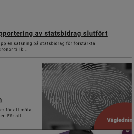
portering av statsbidrag slutfört
upp en satsning på statsbidrag för förstärkta
onor till k...
n
er för att möta,
r. För att