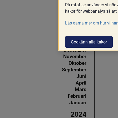
Juni
På mfof.se använder vi nödvä
Maj
kakor för webbanalys så att 
April
Läs gärna mer om hur vi han
Mars
Februari
2025
Godkänn alla kakor
December
November
Oktober
September
Juni
April
Mars
Februari
Januari
2024