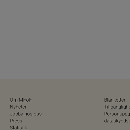
Om MFoF
Blanketter
Nyheter
Tillgänglig
Jobba hos oss
Personuppgi
Press
dataskydd
Statistik