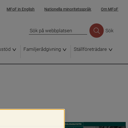
MFoF in English
Nationella minoritetsspråk
Om MFoF
Sök
sstöd
Familjerådgivning
Ställföreträdare
.