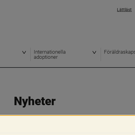
Lättläst
Internationella
Föräldraskap
adoptioner
Nyheter
Här kan du läsa våra senaste nyheter