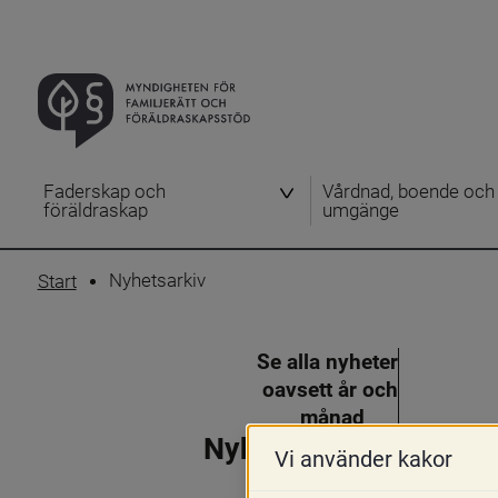
Faderskap och
Vårdnad, boende och
föräldraskap
umgänge
Nyhetsarkiv
Start
Se alla nyheter
oavsett år och
månad
Nyhetsarkiv
Vi använder kakor
2026