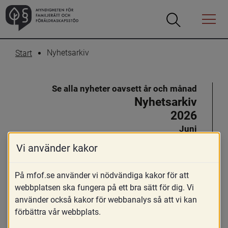
Öppna
Öppna
Menyn
sökrutan
Nyhetsarkiv
Start
Se alla nyheter oavsett år och månad
Nyhetsarkiv
2026
Juni
Maj
Vi använder kakor
April
Mars
På mfof.se använder vi nödvändiga kakor för att
Februari
webbplatsen ska fungera på ett bra sätt för dig. Vi
använder också kakor för webbanalys så att vi kan
2025
förbättra vår webbplats.
December
November