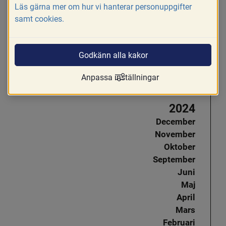
Läs gärna mer om hur vi hanterar personuppgifter
Oktober
samt cookies.
September
Juni
April
Godkänn alla kakor
Mars
Februari
Anpassa inställningar
Januari
2024
December
November
Oktober
September
Juni
Maj
April
Mars
Februari