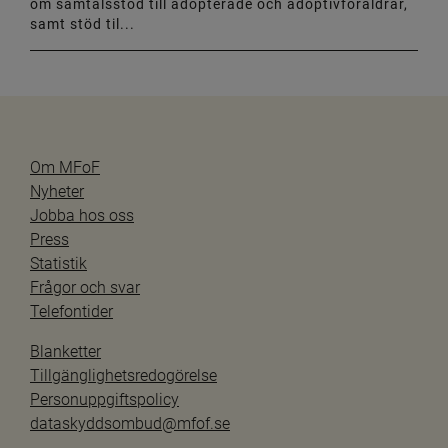
om samtalsstöd till adopterade och adoptivföräldrar,
samt stöd til...
Om MFoF
Nyheter
Jobba hos oss
Press
Statistik
Frågor och svar
Telefontider
Blanketter
Tillgänglighetsredogörelse
Personuppgiftspolicy
dataskyddsombud@mfof.se