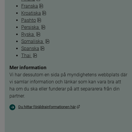
pdf, 3.6 MB.
Franska
pdf, 553.3 kB.
Kroatiska
pdf, 342 kB.
Pashto
pdf, 321.8 kB.
Persiska 
pdf, 358.9 kB.
Ryska 
pdf, 3.6 MB.
Somaliska 
pdf, 3.6 MB.
Spanska
pdf, 355.1 kB.
Thai 
Mer information
Vi har dessutom en sida på myndighetens webbplats där 
vi samlar information och länkar som kan vara bra att 
ha om du ska eller funderar på att separarera från din 
partner.
Länk till annan webbplats, öppna
Du hittar föräldrainformationen här