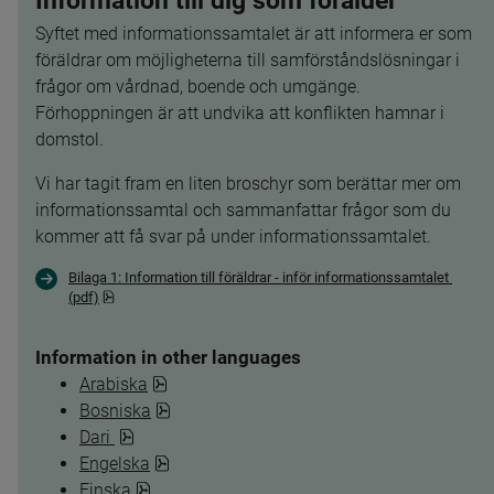
Information till dig som förälder 
Syftet med informationssamtalet är att informera er som 
föräldrar om möjligheterna till samförståndslösningar i 
frågor om vårdnad, boende och umgänge. 
Förhoppningen är att undvika att konflikten hamnar i 
domstol.
Vi har tagit fram en liten broschyr som berättar mer om 
informationssamtal och sammanfattar frågor som du 
kommer att få svar på under informationssamtalet.
Bilaga 1: Information till föräldrar - inför informationssamtalet 
pdf, 544.1 kB.
(pdf)
Information in other languages
pdf, 379.9 kB, öppnas i nytt fönster.
Arabiska
pdf, 535.8 kB, öppnas i nytt fönster.
Bosniska
pdf, 337.5 kB.
Dari 
pdf, 3.6 MB.
Engelska
pdf, 3.6 MB.
Finska