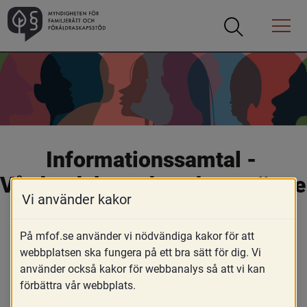
Öppna
Öppna
Menyn
sökrutan
Informationssamtal - 
Vårdnad, boende och umgänge 
Vi använder kakor
för barnets bästa
På mfof.se använder vi nödvändiga kakor för att
webbplatsen ska fungera på ett bra sätt för dig. Vi
För att stärka barnrättsperspektivet i 
använder också kakor för webbanalys så att vi kan
förbättra vår webbplats.
vårdnadsprocessen finns det sedan den 