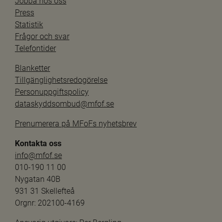
Jobba hos oss
Press
Statistik
Frågor och svar
Telefontider
Blanketter
Tillgänglighetsredogörelse
Personuppgiftspolicy
dataskyddsombud@mfof.se
Prenumerera på MFoFs nyhetsbrev
Kontakta oss
info@mfof.se
010-190 11 00
Nygatan 40B
931 31 Skellefteå
Orgnr: 202100-4169