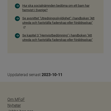
Hur ska socialnämnden bedöma om ett barn har
hemvist i Sverige?
Se avsnittet "Utredningsskyldighet" i handboken "Att
utreda och fastställa faderskap eller föräldraskap"
Länk till annan webbplats.
Se kapitel 3 "Hemvistbedömning" i handboken "Att
utreda och fastställa faderskap eller föräldraskap"
Uppdaterad senast 
2023-10-11
Om MFoF
Nyheter