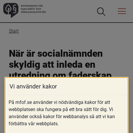
Öppna
Öppna
Menyn
sökrutan
Start
När är socialnämnden 
skyldig att inleda en 
utredning om faderskap 
eller föräldraskap?
Vi använder kakor
På mfof.se använder vi nödvändiga kakor för att
25 oktober 2019
webbplatsen ska fungera på ett bra sätt för dig. Vi
Skriv ut
använder också kakor för webbanalys så att vi kan
förbättra vår webbplats.
Enligt 2 kap. 1 § FB är socialnämnden skyldig att 