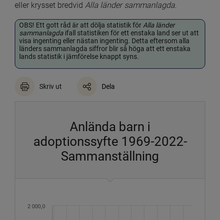
eller krysset bredvid 
Alla länder sammanlagda
.
OBS! Ett gott råd är att dölja statistik för 
Alla länder 
sammanlagda
 ifall statistiken för ett enstaka land ser ut att 
visa ingenting eller nästan ingenting. Detta eftersom alla 
länders sammanlagda siffror blir så höga att ett enstaka 
lands statistik i jämförelse knappt syns.
Skriv ut
Dela
Anlända barn i
adoptionssyfte 1969-2022-
Sammanställning
Diagram
2 000,0
Kombinationsdiagram med 171 dataserier.