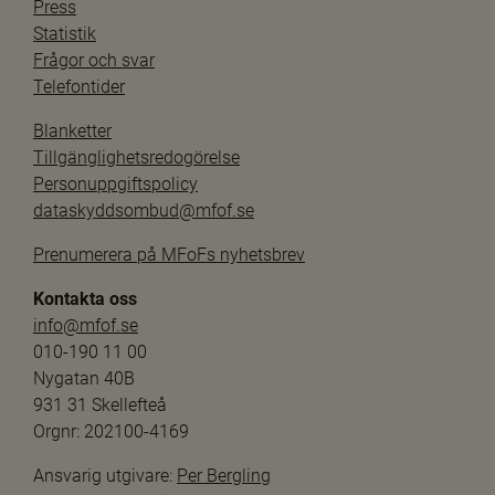
Press
Statistik
Frågor och svar
Telefontider
Blanketter
Tillgänglighetsredogörelse
Personuppgiftspolicy
dataskyddsombud@mfof.se
Prenumerera på MFoFs nyhetsbrev
Kontakta oss
info@mfof.se
010-190 11 00
Nygatan 40B
931 31 Skellefteå
Orgnr: 202100-4169
Ansvarig utgivare: 
Per Bergling