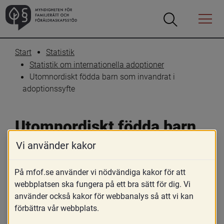
Öppna
Öppna
Menyn
sökrutan
Start
Statistik
Statistik om internationella adoptioner
Utomnordiskt födda barn som invandrat i 
adoptionssyfte
Utomnordiskt födda barn 
som invandrat i 
Vi använder kakor
adoptionssyfte
På mfof.se använder vi nödvändiga kakor för att
webbplatsen ska fungera på ett bra sätt för dig. Vi
Statistiken i diagrammet på denna sida 
använder också kakor för webbanalys så att vi kan
kommer från SCB och gäller 
förbättra vår webbplats.
utomnordiskt födda barn som invandrat i 