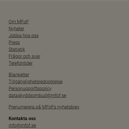
Om MFoF
Nyheter
Jobba hos oss
Press
Statistik
Frågor och svar
Telefontider
Blanketter
Tillgänglighetsredogörelse
Personuppgiftspolicy
dataskyddsombud@mfof.se
Prenumerera på MFoFs nyhetsbrev
Kontakta oss
info@mfof.se