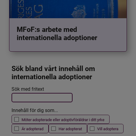
MFoF:s arbete med
internationella adoptioner
Sök bland vårt innehåll om 
internationella adoptioner
Det här formuläret postas automatiskt
Sök med fritext
Filtrera resultatet
Innehåll för dig som...
Möter adopterade eller adoptivföräldrar i ditt yrke
Är adopterad
Har adopterat
Vill adoptera