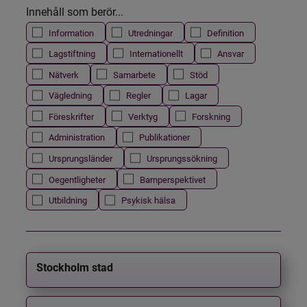
Innehåll som berör...
Information
Utredningar
Definition
Lagstiftning
Internationellt
Ansvar
Nätverk
Samarbete
Stöd
Vägledning
Regler
Lagar
Föreskrifter
Verktyg
Forskning
Administration
Publikationer
Ursprungsländer
Ursprungssökning
Oegentligheter
Barnperspektivet
Utbildning
Psykisk hälsa
Stockholm stad