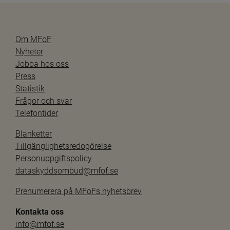
Om MFoF
Nyheter
Jobba hos oss
Press
Statistik
Frågor och svar
Telefontider
Blanketter
Tillgänglighetsredogörelse
Personuppgiftspolicy
dataskyddsombud@mfof.se
Prenumerera på MFoFs nyhetsbrev
Kontakta oss
info@mfof.se