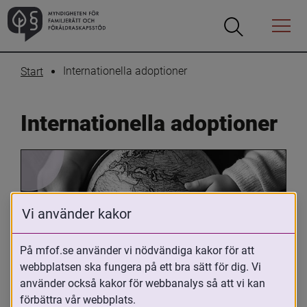
Öppna
Öppna
Menyn
sökrutan
Internationella adoptioner
Start
Internationella adoptioner
Vi använder kakor
På mfof.se använder vi nödvändiga kakor för att
Oavsett om du är adopterad, 
webbplatsen ska fungera på ett bra sätt för dig. Vi
använder också kakor för webbanalys så att vi kan
adoptivförälder eller arbetar med 
förbättra vår webbplats.
internationell adoption så kan du ha 