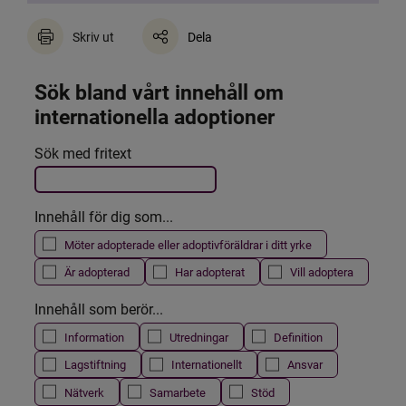
Skriv ut
Dela
Sök bland vårt innehåll om 
internationella adoptioner
Det här formuläret postas automatiskt
Sök med fritext
Filtrera resultatet
Innehåll för dig som...
Möter adopterade eller adoptivföräldrar i ditt yrke
Är adopterad
Har adopterat
Vill adoptera
Innehåll som berör...
Information
Utredningar
Definition
Lagstiftning
Internationellt
Ansvar
Nätverk
Samarbete
Stöd