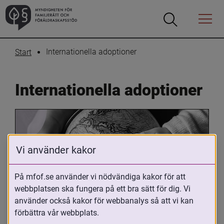
Öppna
Öppna
Menyn
sökrutan
Internationella adoptioner
Start
Internationella adoptioner
Vi använder kakor
På mfof.se använder vi nödvändiga kakor för att
webbplatsen ska fungera på ett bra sätt för dig. Vi
Oavsett om du är adopterad, 
använder också kakor för webbanalys så att vi kan
adoptivförälder eller arbetar med 
förbättra vår webbplats.
internationell adoption så kan du ha 