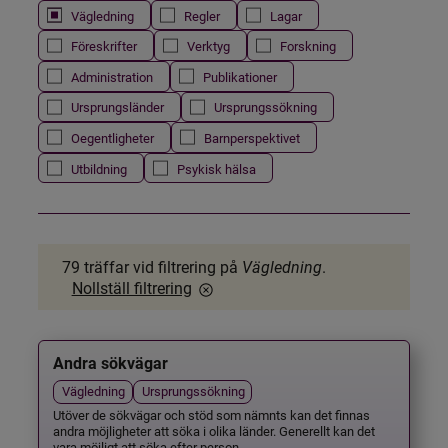
Vägledning
Regler
Lagar
Föreskrifter
Verktyg
Forskning
Administration
Publikationer
Ursprungsländer
Ursprungssökning
Oegentligheter
Barnperspektivet
Utbildning
Psykisk hälsa
79 träffar
vid filtrering på
Vägledning
.
Nollställ filtrering
Andra sökvägar
Vägledning
Ursprungssökning
Utöver de sökvägar och stöd som nämnts kan det finnas
andra möjligheter att söka i olika länder. Generellt kan det
vara möjligt att söka efter person...