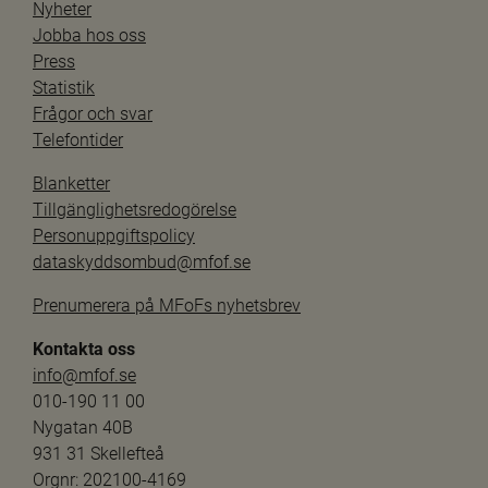
Nyheter
Jobba hos oss
Press
Statistik
Frågor och svar
Telefontider
Blanketter
Tillgänglighetsredogörelse
Personuppgiftspolicy
dataskyddsombud@mfof.se
Prenumerera på MFoFs nyhetsbrev
Kontakta oss
info@mfof.se
010-190 11 00
Nygatan 40B
931 31 Skellefteå
Orgnr: 202100-4169