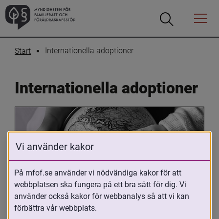
Öppna
Öppna
Menyn
sökrutan
Internationella adoptioner
Start
Internationella adoptioner
Vi använder kakor
På mfof.se använder vi nödvändiga kakor för att
webbplatsen ska fungera på ett bra sätt för dig. Vi
Oavsett om du är adopterad, 
använder också kakor för webbanalys så att vi kan
adoptivförälder eller arbetar med 
förbättra vår webbplats.
internationell adoption så kan du ha 