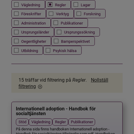
Vägledning
Regler
Lagar
Föreskrifter
Verktyg
Forskning
Administration
Publikationer
Ursprungsländer
Ursprungssökning
Oegentligheter
Barnperspektivet
Utbildning
Psykisk hälsa
15 träffar
vid filtrering på
Regler
.
Nollställ
filtrering
Internationell adoption - Handbok för
socialtjänsten
Stöd
Vägledning
Regler
Publikationer
På denna sida finns handboken Internationell adoption -
Handbok för socialtjänsten tillgänglig som pdf. Handboken