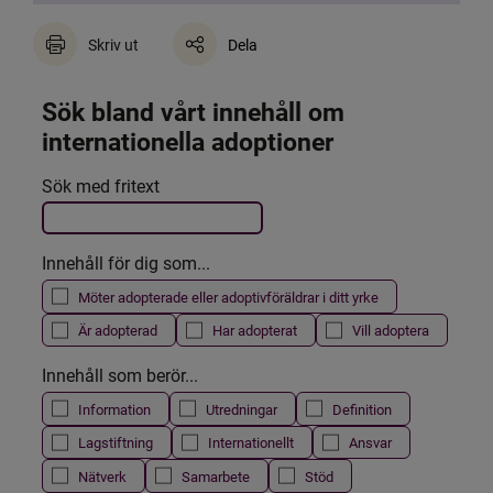
Skriv ut
Dela
Sök bland vårt innehåll om 
internationella adoptioner
Det här formuläret postas automatiskt
Sök med fritext
Filtrera resultatet
Innehåll för dig som...
Möter adopterade eller adoptivföräldrar i ditt yrke
Är adopterad
Har adopterat
Vill adoptera
Innehåll som berör...
Information
Utredningar
Definition
Lagstiftning
Internationellt
Ansvar
Nätverk
Samarbete
Stöd